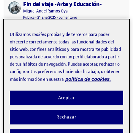
Fin del viaje -Arte y Educación-
Publicado por
Publicado por
Miguel Angel Ramos Oya
Visibilidad:
Fecha de publicación
en Fin del viaje -Arte y Educación-
Pública
-
21 Ene 2025
-
comentario
Buenas tardes a todxs Aquí os dejo el enlace al video final
presentación del proyecto junto con el dossier. Saludos Entrega
Utilizamos
cookies
propias y de terceros para poder
etapa 5 …
ofrecerte correctamente todas las funcionalidades del
sitio web, con fines analíticos y para mostrarte publicidad
personalizada de acuerdo con un perfil elaborado a partir
de tus hábitos de navegación. Puedes aceptar, rechazar o
Etapa4 CONSTRUYO EL CAMINO
Publicado por
configurar tus preferencias haciendo clic abajo, u obtener
Publicado por
Miguel Angel Ramos Oya
Visibilidad:
Fecha de publicación
en Etapa4 CONSTRUYO EL CAMINO
Pública
-
7 Ene 2025
-
comentario
más información en nuestra
política de cookies.
Entrega etapa 4 …
Aceptar
ercera etapa: COMIENZO EL VIAJE
Publicado por
Rechazar
Publicado por
Miguel Angel Ramos Oya
Visibilidad:
Fecha de publicación
en ercera etapa: COMIENZO EL VIAJ
Pública
-
8 Dic 2024
-
comentario