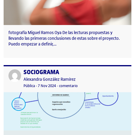
fotografía Miguel Ramos Oya De las lecturas propuestas y
llevando las primeras conclusiones de estas sobre el proyecto.
Puedo empezar a definir,…
SOCIOGRAMA
Publicado por
Publicado por
Alexandra González Ramírez
Visibilidad:
Fecha de publicación
7 noviembre, 2024 2:20 am
en SOCIOGRAMA
Pública
-
7 Nov 2024
-
comentario