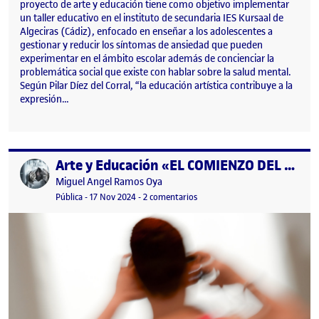
proyecto de arte y educación tiene como objetivo implementar
un taller educativo en el instituto de secundaria IES Kursaal de
Algeciras (Cádiz), enfocado en enseñar a los adolescentes a
gestionar y reducir los síntomas de ansiedad que pueden
experimentar en el ámbito escolar además de concienciar la
problemática social que existe con hablar sobre la salud mental.
Según Pilar Díez del Corral, “la educación artística contribuye a la
expresión…
Arte y Educación «EL COMIENZO DEL VIAJE» PEC3
Publicado por
Publicado por
Miguel Angel Ramos Oya
Visibilidad:
Fecha de publicación
17 noviembre, 2024 4:21 pm
en Arte y Educación «EL COMIE
Pública
-
17 Nov 2024
-
2 comentarios