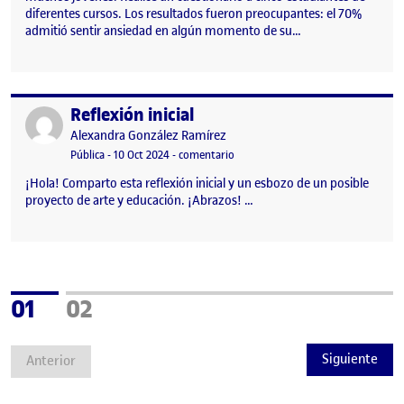
diferentes cursos. Los resultados fueron preocupantes: el 70%
admitió sentir ansiedad en algún momento de su…
Reflexión inicial
Publicado por
Publicado por
Alexandra González Ramírez
Visibilidad:
Fecha de publicación
11 octubre, 2024 12:05 am
en Reflexión inicial
Pública
-
10 Oct 2024
-
comentario
¡Hola! Comparto esta reflexión inicial y un esbozo de un posible
proyecto de arte y educación. ¡Abrazos! …
Página
Página
01
02
Siguiente
Anterior