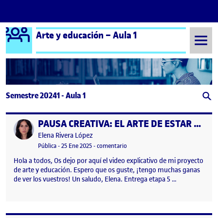
Logo Ágora
Arte y educación – Aula 1
Saltar al contenido
Semestre 20241 - Aula 1
PAUSA CREATIVA: EL ARTE DE ESTAR PRESENTE
Publicado por
Publicado por
Elena Rivera López
Visibilidad:
Fecha de publicación
25 enero, 2025 2:04 pm
en PAUSA CREATIVA: EL ARTE DE 
Pública
-
25 Ene 2025
-
comentario
Hola a todos, Os dejo por aquí el video explicativo de mi proyecto
de arte y educación. Espero que os guste, ¡tengo muchas ganas
de ver los vuestros! Un saludo, Elena. Entrega etapa 5 …