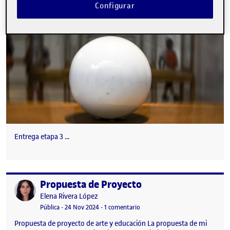
Configurar
Entrega etapa 3 …
Propuesta de Proyecto
Publicado por
Publicado por
Elena Rivera López
Visibilidad:
Fecha de publicación
en Propuesta de Proyecto
Pública
-
24 Nov 2024
-
1 comentario
Propuesta de proyecto de arte y educación La propuesta de mi