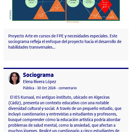
Proyecto Arte en cursos de FPE y necesidades especiales. Este
sociograma refleja el enfoque del proyecto hacia el desarrollo de
habilidades transversales…
Sociograma
Publicado por
Publicado por
Elena Rivera López
Visibilidad:
Fecha de publicación
en Sociograma
Pública
-
30 Oct 2024
-
comentario
El IES Kursaal, mi antiguo instituto, ubicado en Algeciras
(Cádiz), presenta un contexto educativo con una notable
diversidad cultural y social. A través de un pequeño estudio, que
incluyó cuestionarios y entrevistas a estudiantes y profesores,
busqué comprender cómo la educación artística podría abordar
problemas de salud mental, como la ansiedad, que afectan a
muchos jóvenes. Realicé un cuestionario a cinco estudiantes de