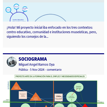
¡Hola! Mi proyecto inicial iba enfocado en los tres contextos:
centro educativo, comunidad e instituciones museísticas, pero,
siguiendo los consejos de la…
SOCIOGRAMA
Publicado por
Publicado por
Miguel Angel Ramos Oya
Visibilidad:
Fecha de publicación
6 noviembre, 2024 12:06 am
en SOCIOGRAMA
Pública
-
5 Nov 2024
-
comentario